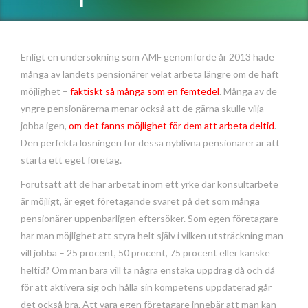
Enligt en undersökning som AMF genomförde år 2013 hade
många av landets pensionärer velat arbeta längre om de haft
möjlighet –
faktiskt så många som en femtedel
. Många av de
yngre pensionärerna menar också att de gärna skulle vilja
jobba igen,
om det fanns möjlighet för dem att arbeta deltid
.
Den perfekta lösningen för dessa nyblivna pensionärer är att
starta ett eget företag.
Förutsatt att de har arbetat inom ett yrke där konsultarbete
är möjligt, är eget företagande svaret på det som många
pensionärer uppenbarligen eftersöker. Som egen företagare
har man möjlighet att styra helt själv i vilken utsträckning man
vill jobba – 25 procent, 50 procent, 75 procent eller kanske
heltid? Om man bara vill ta några enstaka uppdrag då och då
för att aktivera sig och hålla sin kompetens uppdaterad går
det också bra. Att vara egen företagare innebär att man kan