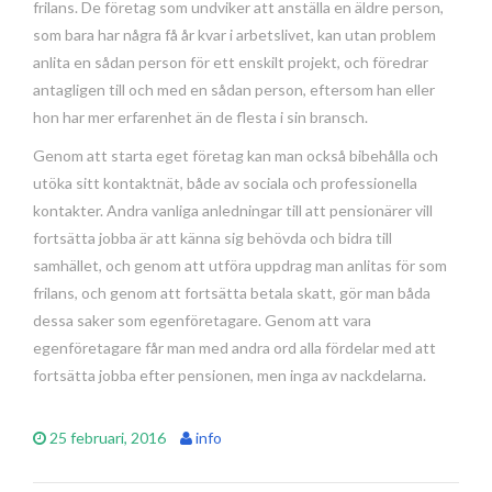
frilans. De företag som undviker att anställa en äldre person,
som bara har några få år kvar i arbetslivet, kan utan problem
anlita en sådan person för ett enskilt projekt, och föredrar
antagligen till och med en sådan person, eftersom han eller
hon har mer erfarenhet än de flesta i sin bransch.
Genom att starta eget företag kan man också bibehålla och
utöka sitt kontaktnät, både av sociala och professionella
kontakter. Andra vanliga anledningar till att pensionärer vill
fortsätta jobba är att känna sig behövda och bidra till
samhället, och genom att utföra uppdrag man anlitas för som
frilans, och genom att fortsätta betala skatt, gör man båda
dessa saker som egenföretagare. Genom att vara
egenföretagare får man med andra ord alla fördelar med att
fortsätta jobba efter pensionen, men inga av nackdelarna.
25 februari, 2016
info